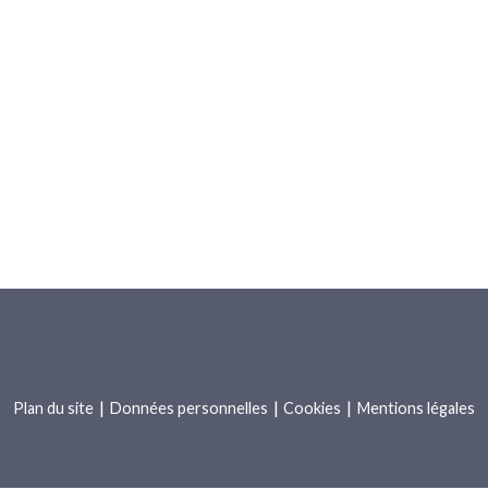
Les champs marqués d’un
*
sont obligatoires
Votre demande
Plan du site
Données personnelles
Cookies
Mentions légales
Votre demande concerne :
*