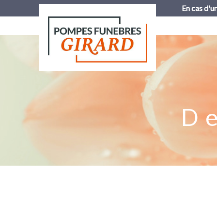
En cas d'u
D